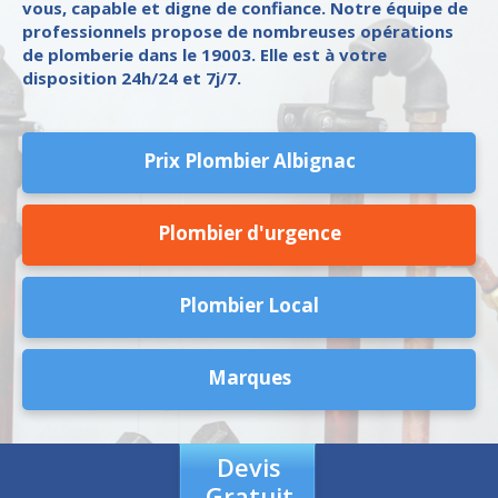
vous, capable et digne de confiance. Notre équipe de
professionnels propose de nombreuses opérations
de plomberie dans le 19003. Elle est à votre
disposition 24h/24 et 7j/7.
Prix Plombier Albignac
Plombier d'urgence
Plombier Local
Marques
Devis
Gratuit