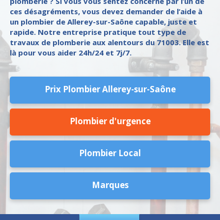
plomberie ? Si vous vous sentez concerné par l’un de
ces désagréments, vous devez demander de l’aide à
un plombier de Allerey-sur-Saône capable, juste et
rapide. Notre entreprise pratique tout type de
travaux de plomberie aux alentours du 71003. Elle est
là pour vous aider 24h/24 et 7j/7.
Prix Plombier Allerey-sur-Saône
Plombier d'urgence
Plombier Local
Marques