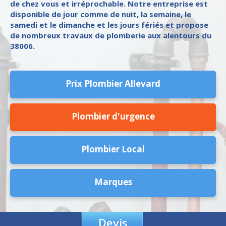
de chez vous et irréprochable. Notre entreprise est
disponible de jour comme de nuit, la semaine, le
samedi et le dimanche et les jours fériés et propose
de nombreux travaux de plomberie aux alentours du
38006.
Prix Plombier Allevard
Plombier d'urgence
Plombier Local
Marques
Devis