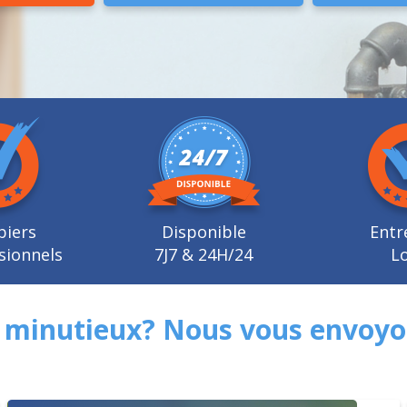
biers
Disponible
Entr
sionnels
7J7 & 24H/24
Lo
 minutieux? Nous vous envoyo