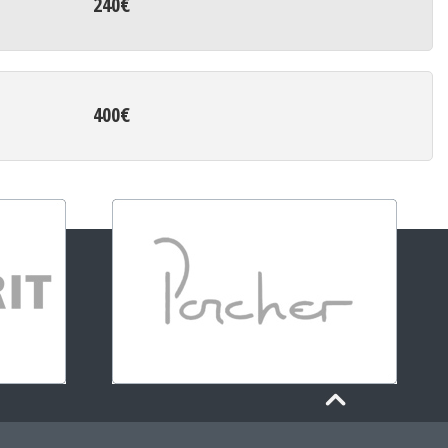
240€
400€