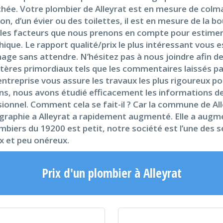
ée. Votre plombier de Alleyrat est en mesure de colmat
ion, d’un évier ou des toilettes, il est en mesure de la b
les facteurs que nous prenons en compte pour estimer vo
que. Le rapport qualité/prix le plus intéressant vous 
age sans attendre. N’hésitez pas à nous joindre afin d
tères primordiaux tels que les commentaires laissés par 
 entreprise vous assure les travaux les plus rigoureux 
ans, nous avons étudié efficacement les informations de
ionnel. Comment cela se fait-il ? Car la commune de All
graphie a Alleyrat a rapidement augmenté. Elle a augme
iers du 19200 est petit, notre société est l’une des seu
ux et peu onéreux.
Prix d'un plombier à Alleyrat