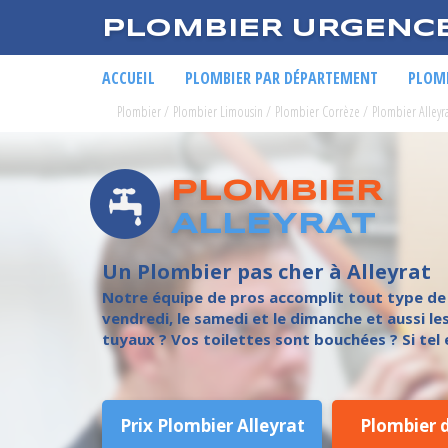
PLOMBIER URGENC
ACCUEIL
PLOMBIER PAR DÉPARTEMENT
PLOMB
Plombier
/
Plombier Limousin
/
Plombier Corrèze
/
Plombier Alleyr
PLOMBIER
ALLEYRAT
Un Plombier pas cher à Alleyrat
Notre équipe de pros accomplit tout type de c
vendredi, le samedi et le dimanche et aussi les
tuyaux ? Vos toilettes sont bouchées ? Si tel
Prix Plombier Alleyrat
Plombier 