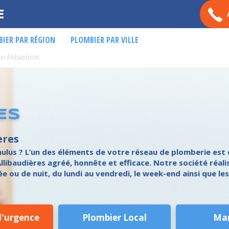
E
IER PAR RÉGION
PLOMBIER PAR VILLE
er Allibaudières
ES
ères
ulus ? L’un des éléments de votre réseau de plomberie est 
Allibaudières agréé, honnête et efficace. Notre société réal
ée ou de nuit, du lundi au vendredi, le week-end ainsi que les
d'urgence
Plombier Local
Ma