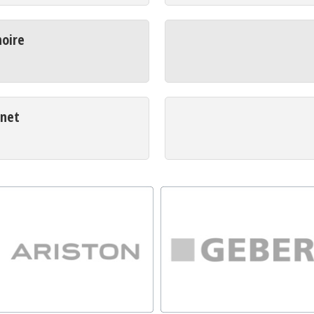
oire
net