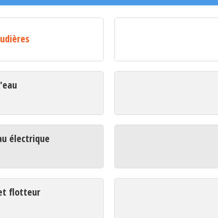
audières
d'eau
u électrique
t flotteur