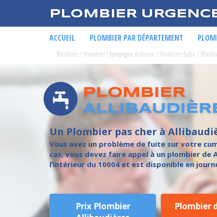
PLOMBIER URGENC
ACCUEIL
PLOMBIER PAR DÉPARTEMENT
PLOMB
Plombier
/
Plombier Champagne Ardenne
/
Plombier Aube
/
Plombi
PLOMBIER
ALLIBAUDIÈR
Un Plombier pas cher à Allibaudi
Vous avez un problème de fuite sur votre cum
cas, vous devez faire appel à un plombier de 
l’intérieur du 10004 et est disponible en journ
Prix Plombier
Plombier 