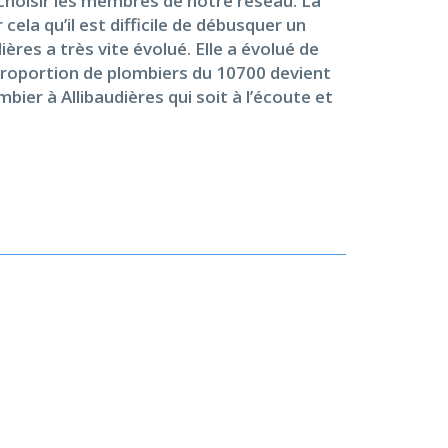
 choisir les membres de notre réseau. La
la qu’il est difficile de débusquer un
ières a très vite évolué. Elle a évolué de
a proportion de plombiers du 10700 devient
bier à Allibaudières qui soit à l’écoute et