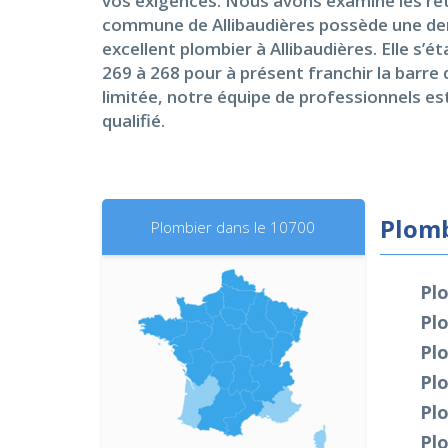
vos exigences. Nous avons examiné les reto
commune de Allibaudières possède une densi
excellent plombier à Allibaudières. Elle s’ét
269 à 268 pour à présent franchir la barre 
limitée, notre équipe de professionnels est 
qualifié.
Plomb
Plombier dans le 10700
Plo
Pl
Pl
Pl
Plo
Plo