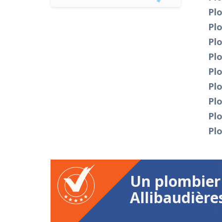
Plo
Pl
Plo
Pl
Pl
Pl
Pl
Plo
Plo
Un plombier 
Allibaudière