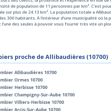
urs des clients, la proximité et l’expérience en vue de
té de population de 11 personnes par km². C’est pour ce
ale sur plus de 24.13 km². La population totale a Allibaud
des 300 habitants. À l’intérieur d’une municipalité où l
l’une des seules à pouvoir vous fournir très vite un plom
iers proche de Allibaudières (10700)
mbier Allibaudières 10700
ombier Ormes 10700
ombier Herbisse 10700
ombier Champigny-Sur-Aube 10700
mbier Villiers-Herbisse 10700
mbier Arcis-Sur-Aube 10700