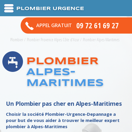
PLOMBIER URGENCE
09 72 61 69 27
APPEL GRATUIT
Plombier
/
Plombier Provence Alpes Côte d'Azur
/
Plombier Alpes-Maritimes
PLOMBIER
ALPES-
MARITIMES
Un Plombier pas cher en Alpes-Maritimes
Choisir la société Plombier-Urgence-Depannage a
pour but de vous aider à trouver le meilleur
expert
plombier
à
Alpes-Maritimes