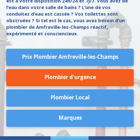
est à votre disposition 24h/24 et 7j/7. Vous avez de
l’eau dans votre salle de bains ? L’une de vos
conduites d’eau est cassée ? Vos toilettes sont
obstruées ? Si tel est le cas, vous avez besoin d’un
plombier de Amfreville-les-Champs réactif,
expérimenté et consciencieux.
Prix Plombier Amfreville-les-Champs
Plombier d'urgence
Plombier Local
Marques