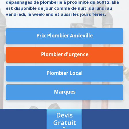
dépannages de plomberie à proximité du 60012. Elle
est disponible de jour comme de nuit, du lundi au
vendredi, le week-end et aussi les jours fériés.
Prix Plombier Andeville
Plombier d'urgence
Plombier Local
Marques
Devis
Gratuit