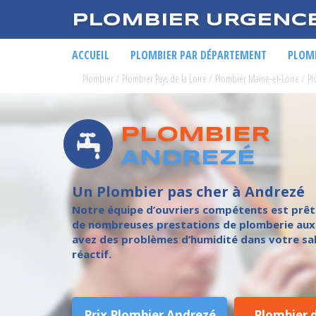
PLOMBIER URGENC
ACCUEIL
PLOMBIER PAR DÉPARTEMENT
PLOMB
Plombier
/
Plombier Pays de la Loire
/
Plombier Maine-et-Loire
/
Pl
PLOMBIER
ANDREZÉ
Un Plombier pas cher à Andrezé
Notre équipe d’ouvriers compétents est prête 
de nombreuses prestations de plomberie aux a
avez des problèmes d’humidité dans votre salle
réactif.
Prix Plombier Andrezé
Plombier 