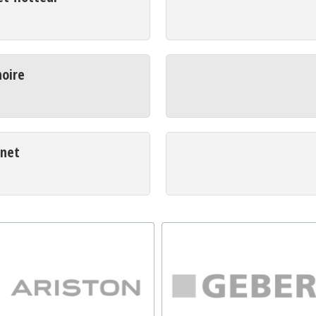
oire
net