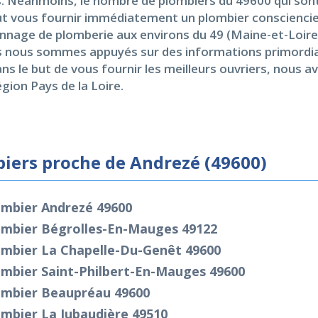
s. Néanmoins, le nombre de plombiers du 49600 qui sont
ut vous fournir immédiatement un plombier consciencie
nage de plomberie aux environs du 49 (Maine-et-Loire)
s nous sommes appuyés sur des informations primordiale
ans le but de vous fournir les meilleurs ouvriers, nous
gion Pays de la Loire.
iers proche de Andrezé (49600)
ombier Andrezé 49600
ombier Bégrolles-En-Mauges 49122
ombier La Chapelle-Du-Genêt 49600
ombier Saint-Philbert-En-Mauges 49600
ombier Beaupréau 49600
mbier La Jubaudière 49510