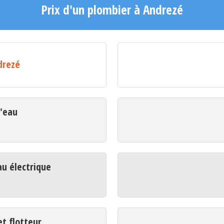
Prix d'un plombier à Andrezé
drezé
d'eau
u électrique
t flotteur