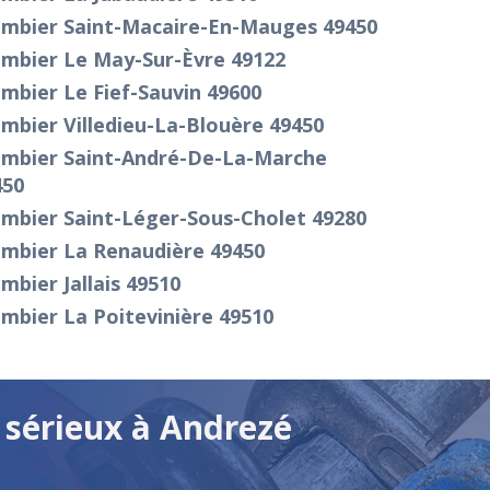
ombier Saint-Macaire-En-Mauges 49450
ombier Le May-Sur-Èvre 49122
mbier Le Fief-Sauvin 49600
mbier Villedieu-La-Blouère 49450
ombier Saint-André-De-La-Marche
450
ombier Saint-Léger-Sous-Cholet 49280
ombier La Renaudière 49450
mbier Jallais 49510
mbier La Poitevinière 49510
 sérieux à Andrezé