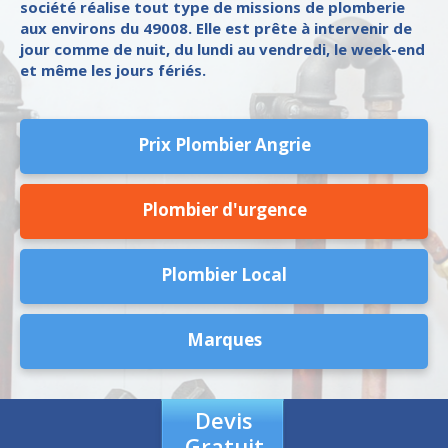
société réalise tout type de missions de plomberie
aux environs du 49008. Elle est prête à intervenir de
jour comme de nuit, du lundi au vendredi, le week-end
et même les jours fériés.
Prix Plombier Angrie
Plombier d'urgence
Plombier Local
Marques
Devis
Gratuit