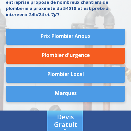
entreprise propose de nombreux chantiers de
plomberie à proximité du 54018 et est prête à
intervenir 24h/24 et 7j/7.
Prix Plombier Anoux
Plombier d'urgence
Plombier Local
Marques
Devis
Gratuit