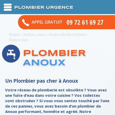
PLOMBIER URGENCE
09 72 61 69 27
APPEL GRATUIT
Plombier
/
Plombier Lorraine
/
Plombier Meurthe-et-Moselle
/
Plombier Anoux
PLOMBIER
ANOUX
Un Plombier pas cher à Anoux
Votre réseau de plomberie est obsolète ? Vous avez
une fuite d’eau dans votre cuisine ? Vos toilettes
sont obstruées ? Si vous vous sentez touché par l’une
de ces pannes, vous avez besoin d’un plombier de
Anoux performant, honnête et agréé. Notre