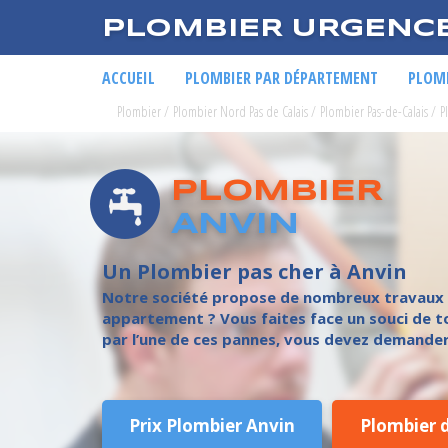
PLOMBIER URGENC
ACCUEIL
PLOMBIER PAR DÉPARTEMENT
PLOMB
Plombier
/
Plombier Nord Pas de Calais
/
Plombier Pas-de-Calais
/
P
PLOMBIER
ANVIN
Un Plombier pas cher à Anvin
Notre société propose de nombreux travaux de
appartement ? Vous faites face un souci de t
par l’une de ces pannes, vous devez demander e
Prix Plombier Anvin
Plombier 