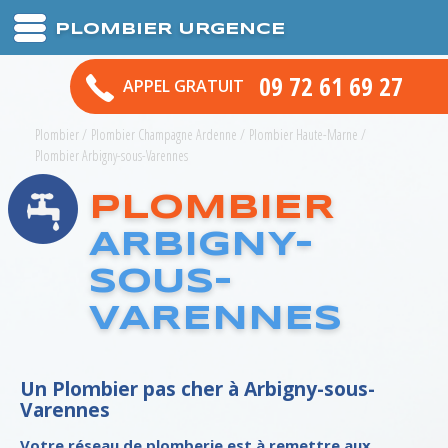
PLOMBIER URGENCE
09 72 61 69 27
APPEL GRATUIT
Plombier
/
Plombier Champagne Ardenne
/
Plombier Haute-Marne
/
Plombier Arbigny-sous-Varennes
PLOMBIER
ARBIGNY-
SOUS-
VARENNES
Un Plombier pas cher à Arbigny-sous-
Varennes
Votre réseau de plomberie est à remettre aux