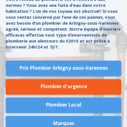
normes ? Vous avez une fuite d’eau dans votre
habitation ? L’un de vos tuyaux est obstrué? Si vous
vous sentez concerné par l’une de ces pannes, vous
avez besoin d’un plombier de Arbigny-sous-Varennes
agréé, sérieux et compétent. Notre équipe d’ouvriers
efficaces effectue tout type d’interventions de
plomberie aux alentours du 52015 et est prête à
intervenir 24h/24 et 7j/7.
Prix Plombier Arbigny-sous-Varennes
Plombier d'urgence
Plombier Local
Marques