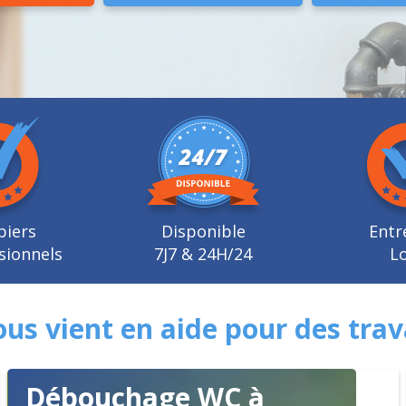
biers
Disponible
Entr
sionnels
7J7 & 24H/24
Lo
us vient en aide pour des trav
Débouchage WC à