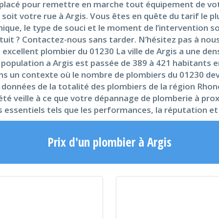
x placé pour remettre en marche tout équipement de vot
e soit votre rue à Argis. Vous êtes en quête du tarif le
ique, le type de souci et le moment de l’intervention so
tuit ? Contactez-nous sans tarder. N’hésitez pas à nous
excellent plombier du 01230 La ville de Argis a une dens
 population a Argis est passée de 389 à 421 habitants e
Dans un contexte où le nombre de plombiers du 01230 dev
es données de la totalité des plombiers de la région Rh
iété veille à ce que votre dépannage de plomberie à proxim
essentiels tels que les performances, la réputation et l
Prix d'un plombier à Argis