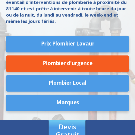
éventail d’interventions de plomberie à proximité du
81140 et est prête à intervenir à toute heure du jour
ou de la nuit, du lundi au vendredi, le week-end et
même les jours fériés.
Prix Plombier Lavaur
Plombier d'urgence
Plombier Local
Marques
Devis
Gratuit