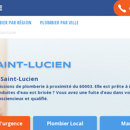
E
IER PAR RÉGION
PLOMBIER PAR VILLE
Saint-Lucien
AINT-LUCIEN
-Saint-Lucien
ssions de plomberie à proximité du 60003. Elle est prête à i
duites d’eau est brisée ? Vous avez une fuite d’eau dans vos
sciencieux et qualifié.
d'urgence
Plombier Local
Ma