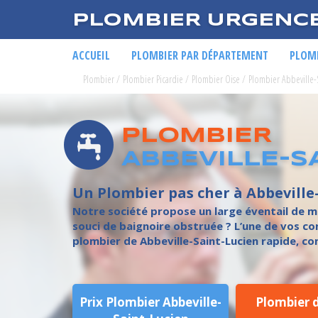
PLOMBIER URGENC
ACCUEIL
PLOMBIER PAR DÉPARTEMENT
PLOMB
Plombier
/
Plombier Picardie
/
Plombier Oise
/
Plombier Abbeville-
PLOMBIER
ABBEVILLE-S
Un Plombier pas cher à Abbeville
Notre société propose un large éventail de mi
souci de baignoire obstruée ? L’une de vos con
plombier de Abbeville-Saint-Lucien rapide, con
Prix Plombier Abbeville-
Plombier 