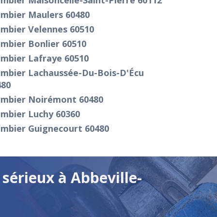
mbier Maisoncelle-Saint-Pierre 60112
ombier Maulers 60480
ombier Velennes 60510
mbier Bonlier 60510
ombier Lafraye 60510
ombier Lachaussée-Du-Bois-D'Écu
480
ombier Noirémont 60480
ombier Luchy 60360
ombier Guignecourt 60480
sérieux à Abbeville-