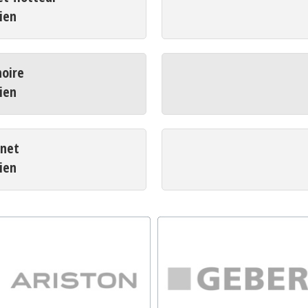
ien
oire
ien
net
ien