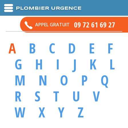
PLOMBIER URGENCE
09 72 61 69 27
APPEL GRATUIT
A
B
C
D
E
F
G
H
I
J
K
L
M
N
O
P
Q
R
S
T
U
V
W
X
Y
Z