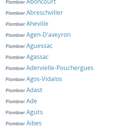
Aboncourt
Plombier
Abreschviller
Plombier
Aheville
Plombier
Agen-D'aveyron
Plombier
Aguessac
Plombier
Agassac
Plombier
Adervielle-Pouchergues
Plombier
Agos-Vidalos
Plombier
Adast
Plombier
Ade
Plombier
Aguts
Plombier
Aibes
Plombier