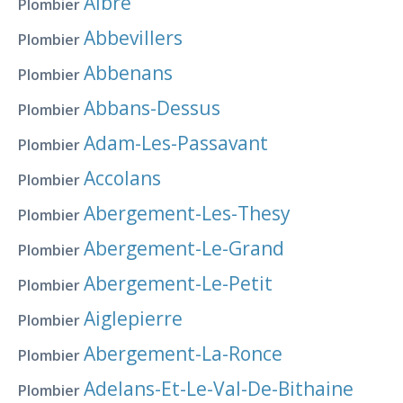
Aibre
Plombier
Abbevillers
Plombier
Abbenans
Plombier
Abbans-Dessus
Plombier
Adam-Les-Passavant
Plombier
Accolans
Plombier
Abergement-Les-Thesy
Plombier
Abergement-Le-Grand
Plombier
Abergement-Le-Petit
Plombier
Aiglepierre
Plombier
Abergement-La-Ronce
Plombier
Adelans-Et-Le-Val-De-Bithaine
Plombier