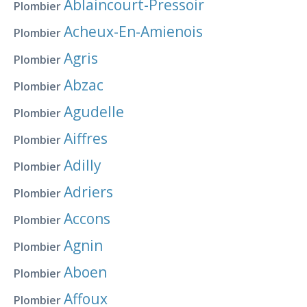
Ablaincourt-Pressoir
Plombier
Acheux-En-Amienois
Plombier
Agris
Plombier
Abzac
Plombier
Agudelle
Plombier
Aiffres
Plombier
Adilly
Plombier
Adriers
Plombier
Accons
Plombier
Agnin
Plombier
Aboen
Plombier
Affoux
Plombier