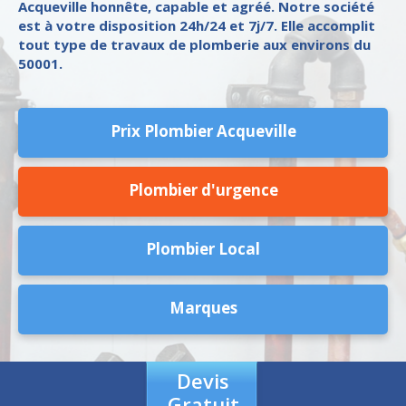
Acqueville honnête, capable et agréé. Notre société
est à votre disposition 24h/24 et 7j/7. Elle accomplit
tout type de travaux de plomberie aux environs du
50001.
Prix Plombier Acqueville
Plombier d'urgence
Plombier Local
Marques
Devis
Gratuit