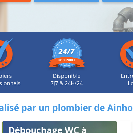
biers
Disponible
Entr
sionnels
7J7 & 24H/24
Lo
lisé par un plombier de Ainh
Débouchage WC à