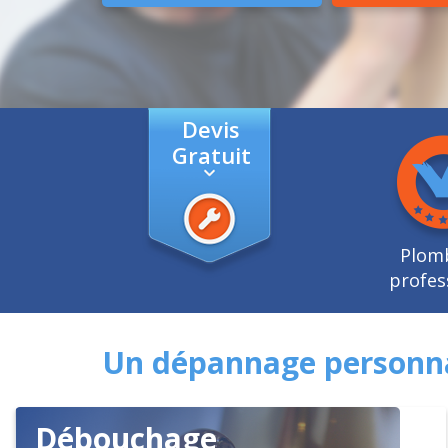
Devis
Gratuit
Plom
profes
Un dépannage personna
Débouchage