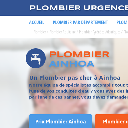
PLOMBIER URGENC
ACCUEIL
PLOMBIER PAR DÉPARTEMENT
PLOMB
Plombier
/
Plombier Aquitaine
/
Plombier Pyrénées-Atlantiques
/
Pl
PLOMBIER
AINHOA
Un Plombier pas cher à Ainhoa
Notre équipe de spécialistes accomplit tout t
l’une de vos conduites d’eau ? Vous avez des i
par l’une de ces pannes, vous devez demander d
Prix Plombier Ainhoa
Plombier 