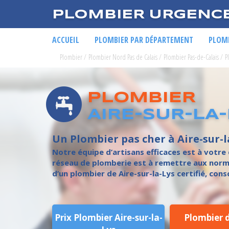
PLOMBIER URGENC
ACCUEIL
PLOMBIER PAR DÉPARTEMENT
PLOMB
Plombier
/
Plombier Nord Pas de Calais
/
Plombier Pas-de-Calais
/
P
PLOMBIER
AIRE-SUR-LA-
Un Plombier pas cher à Aire-sur-l
Notre équipe d’artisans efficaces est à votr
réseau de plomberie est à remettre aux norme
d’un plombier de Aire-sur-la-Lys certifié, cons
Prix Plombier Aire-sur-la-
Plombier 