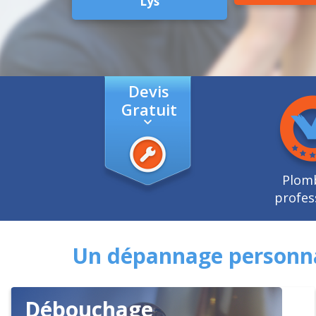
Lys
Devis
Gratuit
Plom
profes
Un dépannage personnal
Débouchage