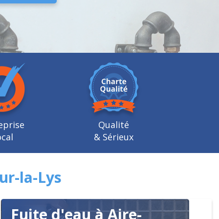
eprise
Qualité
cal
& Sérieux
ur-la-Lys
Fuite d'eau à Aire-