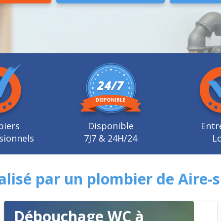
biers
Disponible
Entr
sionnels
7J7 & 24H/24
Lo
isé par un plombier de Aire-s
Débouchage WC à