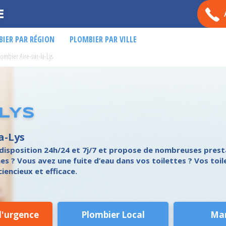
E
IER PAR RÉGION
PLOMBIER PAR VILLE
lombier Aire-sur-la-Lys
LYS
a-Lys
e disposition 24h/24 et 7j/7 et propose de nombreuses prest
s ? Vous avez une fuite d’eau dans vos toilettes ? Vos toil
ciencieux et efficace.
d'urgence
Plombier Local
Ma