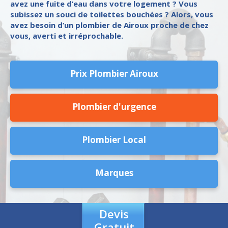
avez une fuite d’eau dans votre logement ? Vous
subissez un souci de toilettes bouchées ? Alors, vous
avez besoin d’un plombier de Airoux proche de chez
vous, averti et irréprochable.
Prix Plombier Airoux
Plombier d'urgence
Plombier Local
Marques
Devis
Gratuit