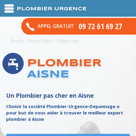
PLOMBIER URGENCE
09 72 61 69 27
APPEL GRATUIT
Plombier
/
Plombier Picardie
/
Plombier Aisne
PLOMBIER
AISNE
Un Plombier pas cher en Aisne
Choisir la société Plombier-Urgence-Depannage a
pour but de vous aider à trouver le meilleur
expert
plombier
à
Aisne