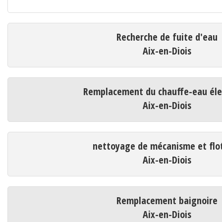
Recherche de fuite d'eau
Aix-en-Diois
Remplacement du chauffe-eau éle
Aix-en-Diois
nettoyage de mécanisme et flo
Aix-en-Diois
Remplacement baignoire
Aix-en-Diois