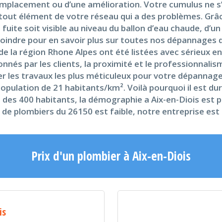
 remplacement ou d’une amélioration. Votre cumulus ne s
ut élément de votre réseau qui a des problèmes. Grâce
a fuite soit visible au niveau du ballon d’eau chaude, d
oindre pour en savoir plus sur toutes nos dépannages di
e la région Rhone Alpes ont été listées avec sérieux en
nés par les clients, la proximité et le professionnalis
rer les travaux les plus méticuleux pour votre dépannag
opulation de 21 habitants/km². Voilà pourquoi il est dur
re des 400 habitants, la démographie a Aix-en-Diois est 
e de plombiers du 26150 est faible, notre entreprise est 
Prix d'un plombier à Aix-en-Diois
is