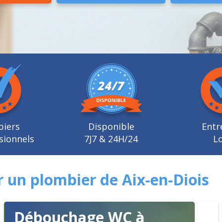
biers
Disponible
Entr
sionnels
7J7 & 24H/24
Lo
r un plombier de Aix-en-Diois
Débouchage WC à