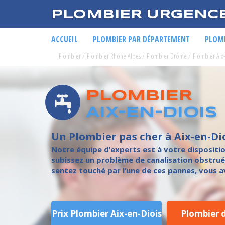
PLOMBIER URGENC
ACCUEIL
PLOMBIER PAR DÉPARTEMENT
PLOMB
Plombier
/
Plombier Rhone Alpes
/
Plombier Drôme
/
Plombier Aix
PLOMBIER
AIX-EN-DIOIS
Un Plombier pas cher à Aix-en-Di
Notre équipe d’experts est à votre dispositi
subissez un problème de canalisation obstruée
sentez touché par l’une de ces pannes, vous av
Prix Plombier Aix-en-Diois
Plombier 