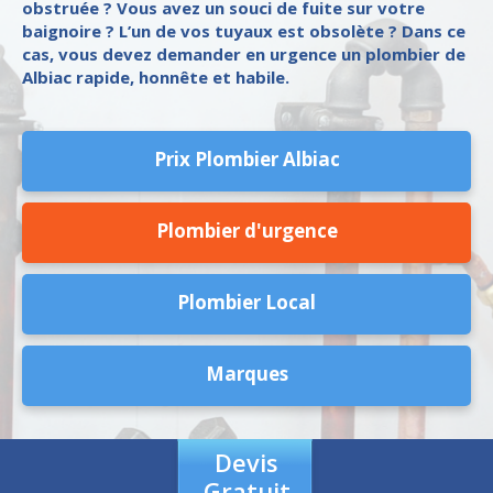
obstruée ? Vous avez un souci de fuite sur votre
baignoire ? L’un de vos tuyaux est obsolète ? Dans ce
cas, vous devez demander en urgence un plombier de
Albiac rapide, honnête et habile.
Prix Plombier Albiac
Plombier d'urgence
Plombier Local
Marques
Devis
Gratuit