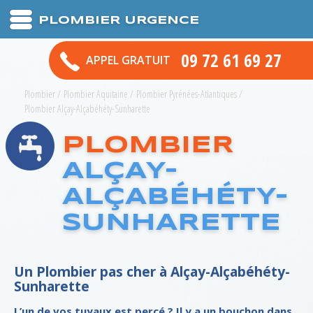
PLOMBIER URGENCE
09 72 61 69 27
APPEL GRATUIT
Plombier
/
Plombier Aquitaine
/
Plombier Pyrénées-Atlantiques
/
Plombier Alçay-Alçabéhéty-Sunharette
PLOMBIER
ALÇAY-
ALÇABÉHÉTY-
SUNHARETTE
Un Plombier pas cher à Alçay-Alçabéhéty-
Sunharette
L’un de vos tuyaux est percé ? Il y a un bouchon dans