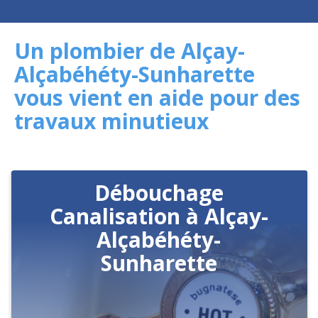
Un plombier de Alçay-
Alçabéhéty-Sunharette
vous vient en aide pour des
travaux minutieux
Débouchage
Canalisation à Alçay-
Alçabéhéty-
Sunharette