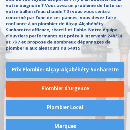
votre baignoire ? Vous avez un problème de fuite sur
votre ballon d’eau chaude ? Si vous vous sentez
concerné par l’une de ces pannes, vous devez faire
confiance à un plombier de Alçay-Alçabéhéty-
Sunharette efficace, réactif et fiable. Notre équipe
d’ouvriers performants est prête à intervenir 24h/24
et 7j/7 et propose de nombreux dépannages de
plomberie aux alentours du 64015.
Prix Plombier Alçay-Alçabéhéty-Sunharette
Plombier d'urgence
Plombier Local
Marques