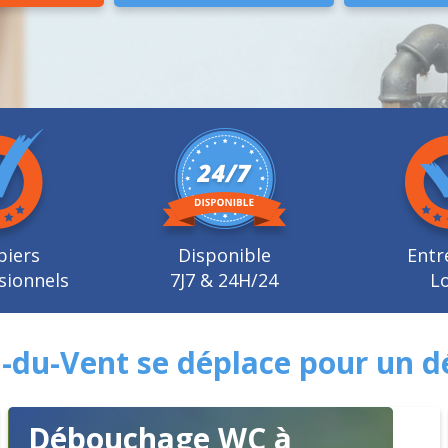
biers
Disponible
Entr
sionnels
7J7 & 24H/24
Lo
-du-Vent se déplace pour un d
Débouchage WC à