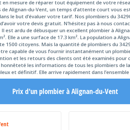
st en mesure de réparer tout équipement de votre rése
s de Alignan-du-Vent, un temps d’attente court vous es
ans le but d’évaluer votre tarif. Nos plombiers du 34290
voir votre devis gratuit. N’hésitez pas à nous contact
0 Il est ardu de débusquer un excellent plombier à Ali
². Elle a une surface de 17.3 km². La population a Ali
 1500 citoyens. Mais la quantité de plombiers du 342
 être capable de vous fournir instantanément un plombi
ention et les retours des clients ont été examinés pour 
 honnêteté les informations de tous les plombiers de l
eux et définitif. Elle arrive rapidement dans l’ensemb
Prix d'un plombier à Alignan-du-Vent
Vent