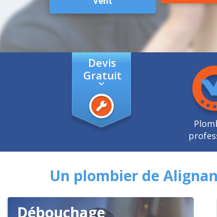
Vent
Devis
Gratuit
Plom
profes
Un plombier de Alignan
Débouchage