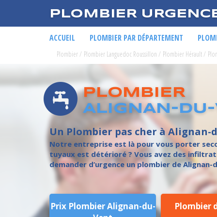
PLOMBIER URGENC
ACCUEIL
PLOMBIER PAR DÉPARTEMENT
PLOMB
Plombier
/
Plombier Languedoc Roussillon
/
Plombier Hérault
/
Plo
PLOMBIER
ALIGNAN-DU
Un Plombier pas cher à Alignan-
Notre entreprise est là pour vous porter seco
tuyaux est détérioré ? Vous avez des infiltrati
demander d’urgence un plombier de Alignan-du
Prix Plombier Alignan-du-
Plombier 