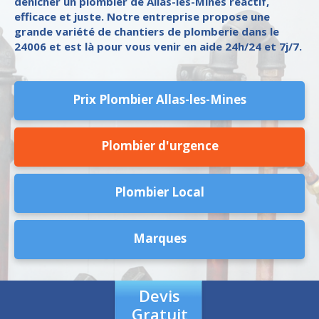
dénicher un plombier de Allas-les-Mines réactif,
efficace et juste. Notre entreprise propose une
grande variété de chantiers de plomberie dans le
24006 et est là pour vous venir en aide 24h/24 et 7j/7.
Prix Plombier Allas-les-Mines
Plombier d'urgence
Plombier Local
Marques
Devis
Gratuit