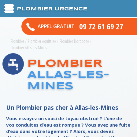
PLOMBIER URGENCE
09 72 61 69 27
APPEL GRATUIT
Plombier
/
Plombier Aquitaine
/
Plombier Dordogne
/
Plombier Allas-les-Mines
PLOMBIER
ALLAS-LES-
MINES
Un Plombier pas cher à Allas-les-Mines
Vous essuyez un souci de tuyau obstrué ? L’une de
vos conduites d’eau est rompue ? Vous avez une fuite
d’eau dans votre logement ? Alors, vous devez