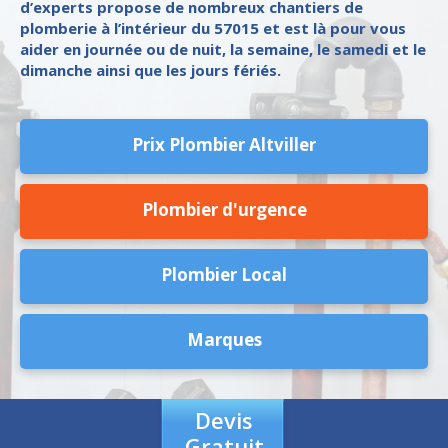
d’experts propose de nombreux chantiers de
plomberie à l’intérieur du 57015 et est là pour vous
aider en journée ou de nuit, la semaine, le samedi et le
dimanche ainsi que les jours fériés.
Prix Plombier Altviller
Plombier d'urgence
Plombier Local
Marques
Devis
Gratuit