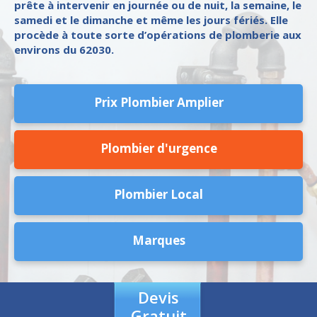
prête à intervenir en journée ou de nuit, la semaine, le
samedi et le dimanche et même les jours fériés. Elle
procède à toute sorte d’opérations de plomberie aux
environs du 62030.
Prix Plombier Amplier
Plombier d'urgence
Plombier Local
Marques
Devis
Gratuit