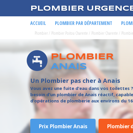
PLOMBIER URGENC
ACCUEIL
PLOMBIER PAR DÉPARTEMENT
PLOMB
Plombier
/
Plombier Poitou Charente
/
Plombier Charente
/
Plombie
PLOMBIER
ANAIS
Un Plombier pas cher à Anais
Vous avez une fuite d’eau dans vos toilettes 
besoin d’un plombier de Anais réactif, capable
d’opérations de plomberie aux environs du 16
Prix Plombier Anais
Plombier 