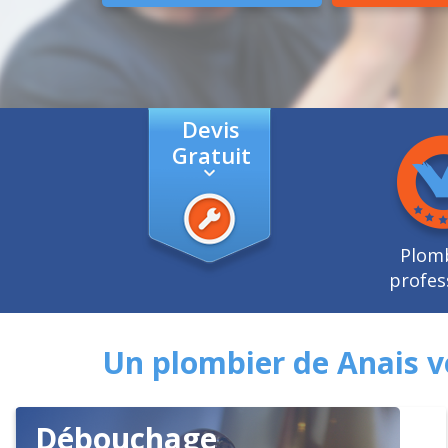
Devis
Gratuit
Plom
profes
Un plombier de Anais v
Débouchage