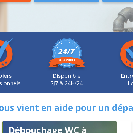
biers
Disponible
Entr
sionnels
7J7 & 24H/24
Lo
ous vient en aide pour un dé
Débouchage WC à