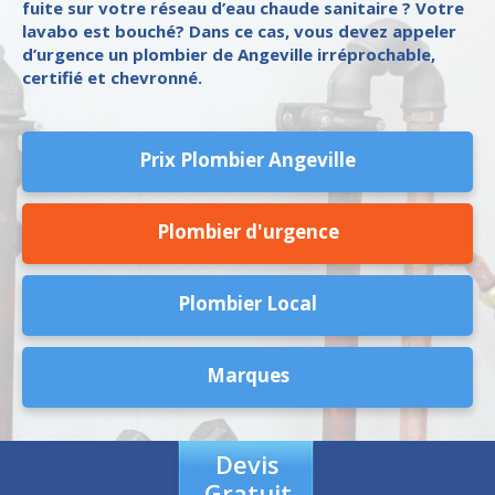
fuite sur votre réseau d’eau chaude sanitaire ? Votre
lavabo est bouché? Dans ce cas, vous devez appeler
d’urgence un plombier de Angeville irréprochable,
certifié et chevronné.
Prix Plombier Angeville
Plombier d'urgence
Plombier Local
Marques
Devis
Gratuit