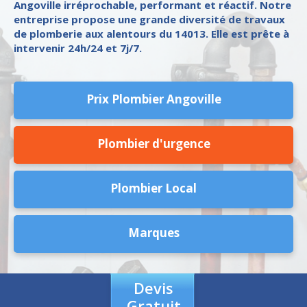
Angoville irréprochable, performant et réactif. Notre
entreprise propose une grande diversité de travaux
de plomberie aux alentours du 14013. Elle est prête à
intervenir 24h/24 et 7j/7.
Prix Plombier Angoville
Plombier d'urgence
Plombier Local
Marques
Devis
Gratuit