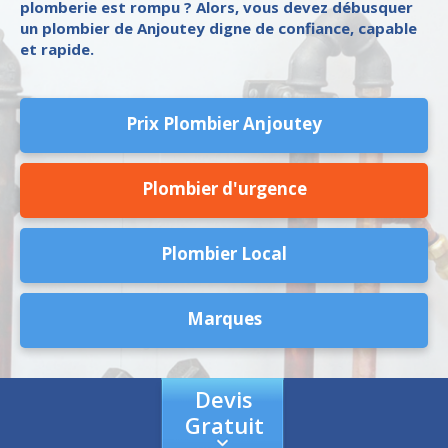
plomberie est rompu ? Alors, vous devez débusquer
un plombier de Anjoutey digne de confiance, capable
et rapide.
Prix Plombier Anjoutey
Plombier d'urgence
Plombier Local
Marques
Devis
Gratuit