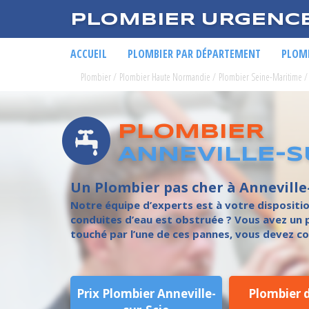
PLOMBIER URGENC
ACCUEIL
PLOMBIER PAR DÉPARTEMENT
PLOMB
Plombier
/
Plombier Haute Normandie
/
Plombier Seine-Maritime
/
PLOMBIER
ANNEVILLE-S
Un Plombier pas cher à Anneville
Notre équipe d’experts est à votre dispositio
conduites d’eau est obstruée ? Vous avez un p
touché par l’une de ces pannes, vous devez con
Prix Plombier Anneville-
Plombier 