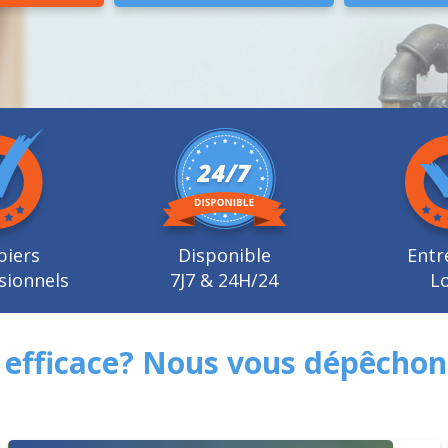
biers
Disponible
Entr
sionnels
7J7 & 24H/24
Lo
efficace? Nous vous dépêchon