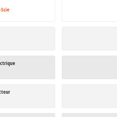
-Scie
ctrique
tteur