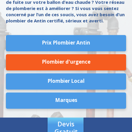
de fuite sur votre ballon d’eau chaude ? Votre réseau
de plomberie est à améliorer ? Si vous vous sentez
concerné par l’un de ces soucis, vous avez besoin d’un
plombier de Antin certifié, sérieux et averti.
Prix Plombier Antin
Plombier d'urgence
Plombier Local
Marques
Devis
Gratuit