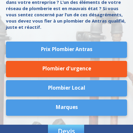
dans votre entreprise ? L’un des éléments de votre
réseau de plomberie est en mauvais état ? Si vous
vous sentez concerné par l’un de ces désagréments,
vous devez vous fier à un plombier de Antras qualifié,
juste et réactif.
Prix Plombier Antras
Plombier d'urgence
Plombier Local
Marques
Devis