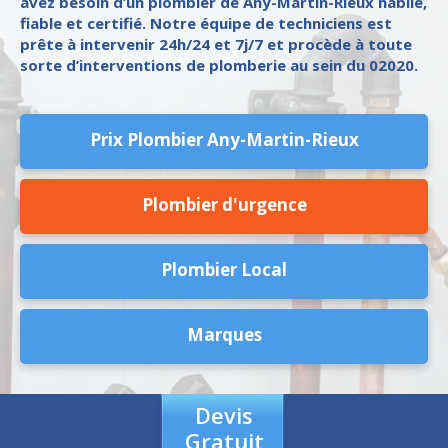
avez besoin d’un plombier de Any-Martin-Rieux habile,
fiable et certifié. Notre équipe de techniciens est
prête à intervenir 24h/24 et 7j/7 et procède à toute
sorte d’interventions de plomberie au sein du 02020.
Prix Plombier Any-Martin-Rieux
Plombier d'urgence
Plombier Local
Marques
Devis
Gratuit