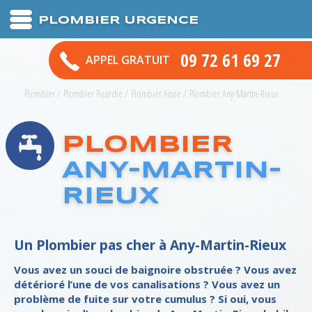
PLOMBIER URGENCE
09 72 61 69 27
APPEL GRATUIT
Plombier
/
Plombier Picardie
/
Plombier Aisne
/
Plombier Any-Martin-Rieux
PLOMBIER
ANY-MARTIN-
RIEUX
Un Plombier pas cher à Any-Martin-Rieux
Vous avez un souci de baignoire obstruée ? Vous avez
détérioré l’une de vos canalisations ? Vous avez un
problème de fuite sur votre cumulus ? Si oui, vous