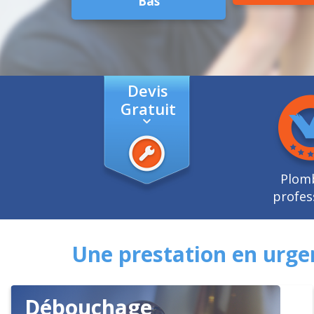
Bas
Devis
Gratuit
Plom
profes
Une prestation en urge
Débouchage