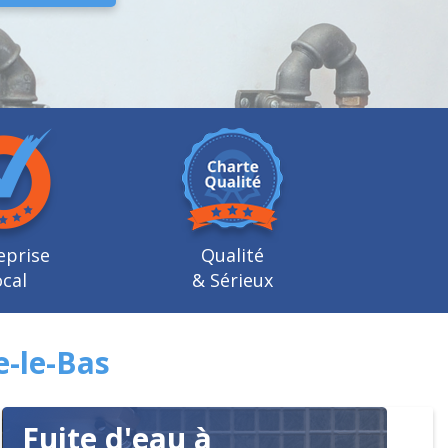
eprise
Qualité
cal
& Sérieux
e-le-Bas
Fuite d'eau à