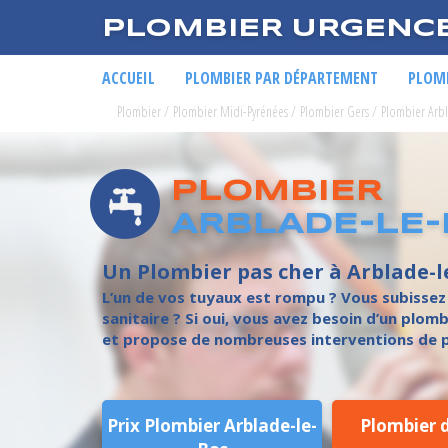
PLOMBIER URGENC
ACCUEIL
PLOMBIER PAR DÉPARTEMENT
PLOMB
Plombier
/
Plombier Midi-Pyrénées
/
Plombier Gers
/
Plombier Arbl
PLOMBIER
ARBLADE-LE-
Un Plombier pas cher à Arblade-l
L’un de vos tuyaux est rompu ? Vous subissez
sanitaire ? Si oui, vous avez besoin d’un plom
et propose de nombreuses interventions de p
Prix Plombier Arblade-le-
Plombier 