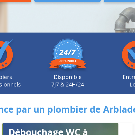
biers
Disponible
Entr
sionnels
7J7 & 24H/24
Lo
nce par un plombier de Arblad
Débouchage WC à