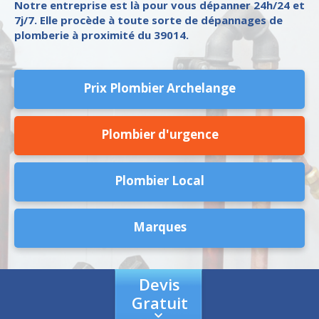
Notre entreprise est là pour vous dépanner 24h/24 et
7j/7. Elle procède à toute sorte de dépannages de
plomberie à proximité du 39014.
Prix Plombier Archelange
Plombier d'urgence
Plombier Local
Marques
Devis
Gratuit