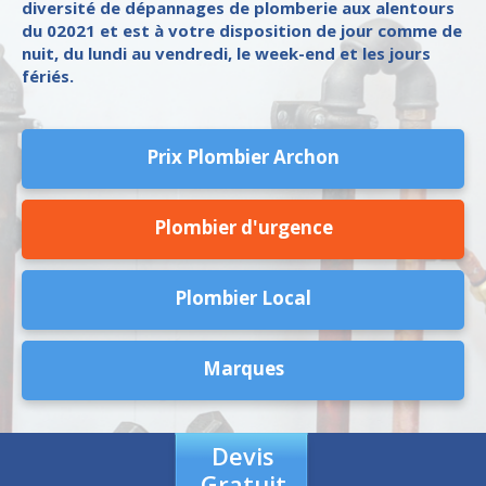
diversité de dépannages de plomberie aux alentours
du 02021 et est à votre disposition de jour comme de
nuit, du lundi au vendredi, le week-end et les jours
fériés.
Prix Plombier Archon
Plombier d'urgence
Plombier Local
Marques
Devis
Gratuit