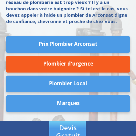
réseau de plomberie est trop vieux ? Il y a un
bouchon dans votre baignoire ? Si tel est le cas, vous
devez appeler à l’aide un plombier de Arconsat digne
de confiance, chevronné et proche de chez vous.
Prix Plombier Arconsat
Plombier d'urgence
Plombier Local
Marques
Devis
Gratuit