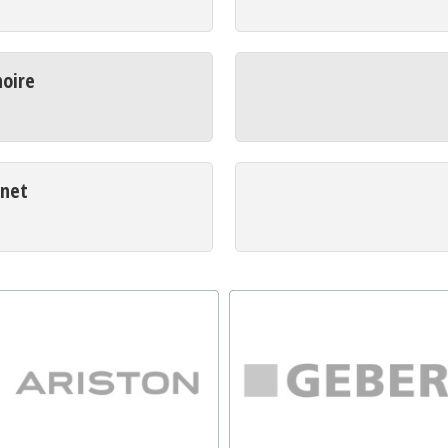
oire
net