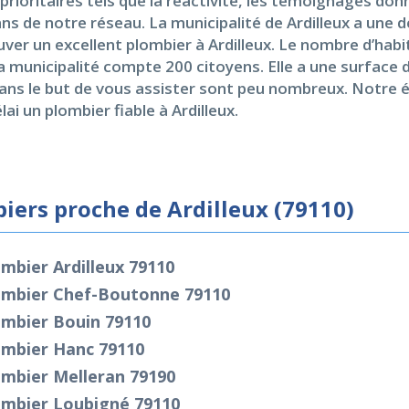
rioritaires tels que la réactivité, les témoignages donné
sans de notre réseau. La municipalité de Ardilleux a une 
uver un excellent plombier à Ardilleux. Le nombre d’habi
a municipalité compte 200 citoyens. Elle a une surface 
ns le but de vous assister sont peu nombreux. Notre éq
ai un plombier fiable à Ardilleux.
iers proche de Ardilleux (79110)
mbier Ardilleux 79110
ombier Chef-Boutonne 79110
ombier Bouin 79110
ombier Hanc 79110
ombier Melleran 79190
ombier Loubigné 79110