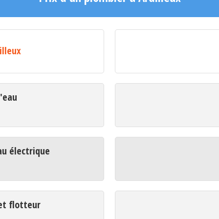
illeux
d'eau
u électrique
t flotteur