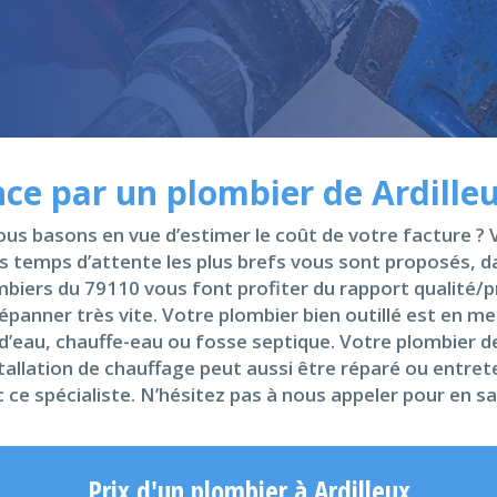
e par un plombier de Ardille
us basons en vue d’estimer le coût de votre facture ? Vot
s temps d’attente les plus brefs vous sont proposés, dan
biers du 79110 vous font profiter du rapport qualité/prix
panner très vite. Votre plombier bien outillé est en me
 d’eau, chauffe-eau ou fosse septique. Votre plombier de
allation de chauffage peut aussi être réparé ou entrete
e spécialiste. N’hésitez pas à nous appeler pour en sa
Prix d'un plombier à Ardilleux