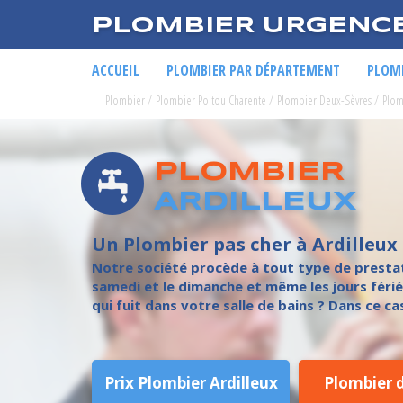
PLOMBIER URGENC
ACCUEIL
PLOMBIER PAR DÉPARTEMENT
PLOMB
Plombier
/
Plombier Poitou Charente
/
Plombier Deux-Sèvres
/
Plom
PLOMBIER
ARDILLEUX
Un Plombier pas cher à Ardilleux
Notre société procède à tout type de prestatio
samedi et le dimanche et même les jours féri
qui fuit dans votre salle de bains ? Dans ce ca
Prix Plombier Ardilleux
Plombier 