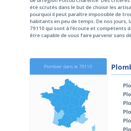
de la région Poitou Charente. Des critères p
été scrutés dans le but de choisir les arti
pourquoi il peut paraître impossible de tro
habitants en peu de temps. De nos jours, l
79110 qui sont à l’écoute et compétents da
être capable de vous faire parvenir sans dél
Plomb
Plombier dans le 79110
Plo
Pl
Pl
Pl
Pl
Pl