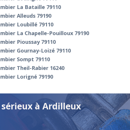
mbier La Bataille 79110
mbier Alleuds 79190
mbier Loubillé 79110
mbier La Chapelle-Pouilloux 79190
ombier Pioussay 79110
ombier Gournay-Loizé 79110
ombier Sompt 79110
mbier Theil-Rabier 16240
ombier Lorigné 79190
sérieux à Ardilleux