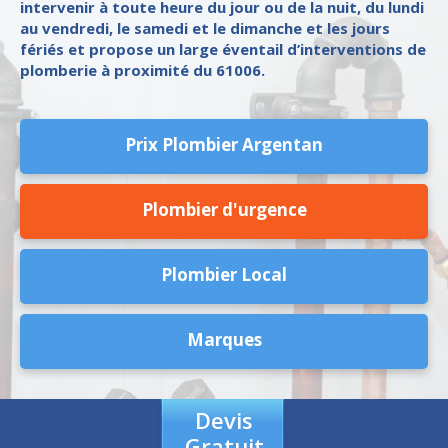
intervenir à toute heure du jour ou de la nuit, du lundi
au vendredi, le samedi et le dimanche et les jours
fériés et propose un large éventail d’interventions de
plomberie à proximité du 61006.
Prix Plombier Argentan
Plombier d'urgence
Plombier Local
Marques
Devis
Gratuit