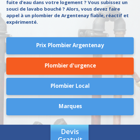
fuite d’eau dans votre logement ? Vous subissez un
souci de lavabo bouché ? Alors, vous devez faire
appel à un plombier de Argentenay fiable, réactif et
expérimenté.
Prix Plombier Argentenay
Plombier d'urgence
Plombier Local
Marques
Devis
Gratuit