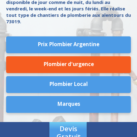
disponible de jour comme de nuit, du lundi au
vendredi, le week-end et les jours fériés. Elle réalise
tout type de chantiers de plomberie aux alentours du
73019.
Prix Plombier Argentine
Plombier d'urgence
Plombier Local
Marques
Devis
Gratuit