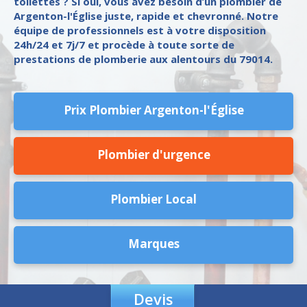
toilettes ? Si oui, vous avez besoin d’un plombier de
Argenton-l'Église juste, rapide et chevronné. Notre
équipe de professionnels est à votre disposition
24h/24 et 7j/7 et procède à toute sorte de
prestations de plomberie aux alentours du 79014.
Prix Plombier Argenton-l'Église
Plombier d'urgence
Plombier Local
Marques
Devis