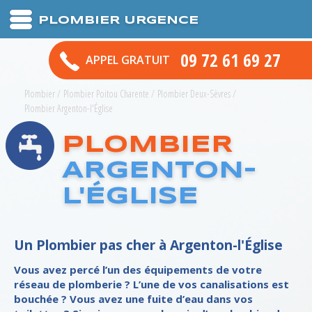
PLOMBIER URGENCE
09 72 61 69 27
APPEL GRATUIT
Plombier
/
Plombier Poitou Charente
/
Plombier Deux-Sèvres
/
Plombier Argenton-l'Église
PLOMBIER
ARGENTON-
L'ÉGLISE
Un Plombier pas cher à Argenton-l'Église
Vous avez percé l’un des équipements de votre
réseau de plomberie ? L’une de vos canalisations est
bouchée ? Vous avez une fuite d’eau dans vos