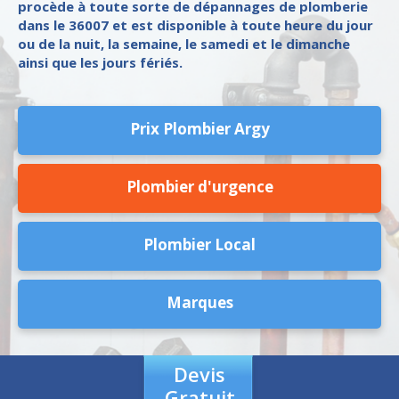
procède à toute sorte de dépannages de plomberie
dans le 36007 et est disponible à toute heure du jour
ou de la nuit, la semaine, le samedi et le dimanche
ainsi que les jours fériés.
Prix Plombier Argy
Plombier d'urgence
Plombier Local
Marques
Devis
Gratuit