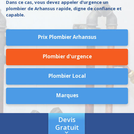
Dans ce cas, vous devez appeler d’urgence un
plombier de Arhansus rapide, digne de confiance et
capable.
Prix Plombier Arhansus
Plombier d'urgence
Plombier Local
Marques
Devis
Gratuit