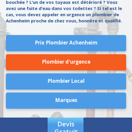
bouchée ? L’un de vos tuyaux est détérioré ? Vous
avez une fuite d’eau dans vos toilettes ? Si tel est le
cas, vous devez appeler en urgence un plombier de
Achenheim proche de chez vous, honnête et qualifié.
Prix Plombier Achenheim
Plombier d'urgence
Plombier Local
Marques
Devis
Gratuit