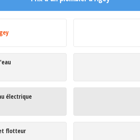
Agey
d'eau
u électrique
t flotteur