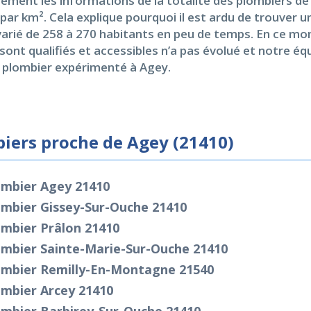
sement les informations de la totalité des plombiers de
par km². Cela explique pourquoi il est ardu de trouver 
arié de 258 à 270 habitants en peu de temps. En ce momen
nt qualifiés et accessibles n’a pas évolué et notre équi
plombier expérimenté à Agey.
iers proche de Agey (21410)
ombier Agey 21410
ombier Gissey-Sur-Ouche 21410
ombier Prâlon 21410
ombier Sainte-Marie-Sur-Ouche 21410
ombier Remilly-En-Montagne 21540
ombier Arcey 21410