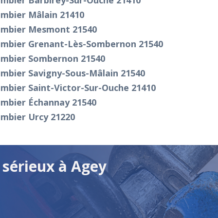
ombier Barbirey-Sur-Ouche 21410
ombier Mâlain 21410
ombier Mesmont 21540
ombier Grenant-Lès-Sombernon 21540
ombier Sombernon 21540
ombier Savigny-Sous-Mâlain 21540
mbier Saint-Victor-Sur-Ouche 21410
ombier Échannay 21540
ombier Urcy 21220
 sérieux à Agey