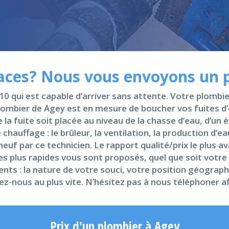
caces? Nous vous envoyons un 
0 qui est capable d’arriver sans attente. Votre plombi
mbier de Agey est en mesure de boucher vos fuites d’e
 fuite soit placée au niveau de la chasse d’eau, d’un év
 chauffage : le brûleur, la ventilation, la production d’
neuf par ce technicien. Le rapport qualité/prix le plus
s plus rapides vous sont proposés, quel que soit votre 
ments : la nature de votre souci, votre position géogra
ez-nous au plus vite. N’hésitez pas à nous téléphoner af
Prix d'un plombier à Agey