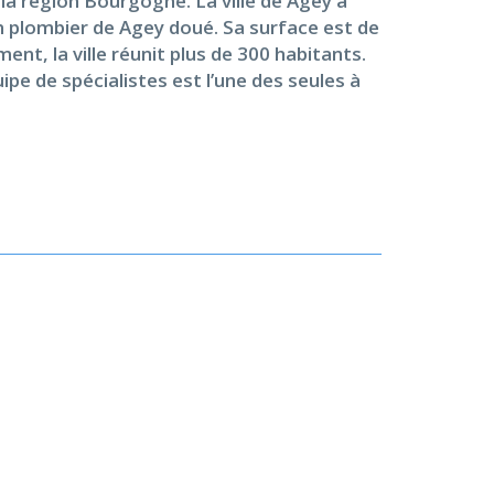
 la région Bourgogne. La ville de Agey a
un plombier de Agey doué. Sa surface est de
t, la ville réunit plus de 300 habitants.
pe de spécialistes est l’une des seules à